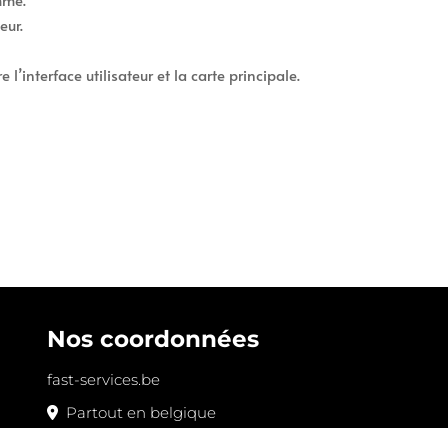
eur.
’interface utilisateur et la carte principale.
Nos coordonnées
fast-services.be
Partout en belgique
0484/18.59.11