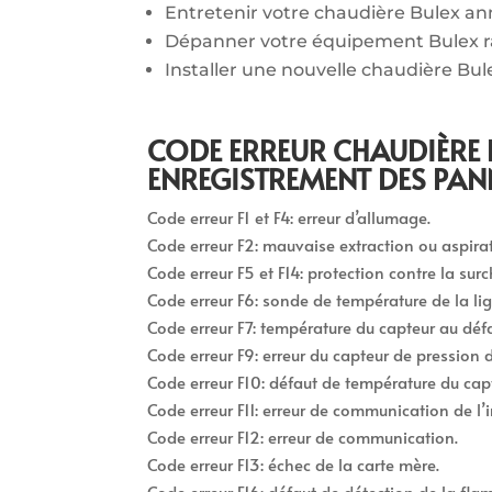
Entretenir votre chaudière Bulex a
Dépanner votre équipement Bulex 
Installer une nouvelle chaudière Bul
CODE ERREUR CHAUDIÈRE 
ENREGISTREMENT DES PAN
Code erreur F1 et F4: erreur d’allumage.
Code erreur F2: mauvaise extraction ou aspirati
Code erreur F5 et F14: protection contre la surc
Code erreur F6: sonde de température de la li
Code erreur F7: température du capteur au défa
Code erreur F9: erreur du capteur de pression d
Code erreur F10: défaut de température du cap
Code erreur F11: erreur de communication de l’in
Code erreur F12: erreur de communication.
Code erreur F13: échec de la carte mère.
Code erreur F16: défaut de détection de la fla