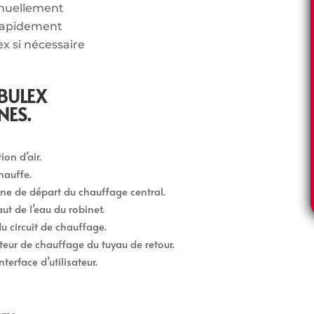
nnuellement
rapidement
ex si nécessaire
BULEX
NES.
on d’air.
hauffe.
gne de départ du chauffage central.
ut de l’eau du robinet.
u circuit de chauffage.
teur de chauffage du tuyau de retour.
terface d’utilisateur.
mme.