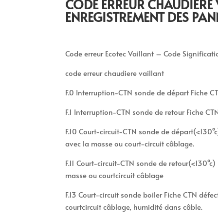
CODE ERREUR CHAUDIÈRE 
ENREGISTREMENT DES PAN
Code erreur Ecotec Vaillant – Code Significat
code erreur chaudiere vaillant
F.0 Interruption-CTN sonde de départ Fiche C
F.1 Interruption-CTN sonde de retour Fiche C
F.10 Court-circuit-CTN sonde de départ(<130°c)
avec la masse ou court-circuit câblage.
F.11 Court-circuit-CTN sonde de retour(<130°c) 
masse ou courtcircuit câblage
F.13 Court-circuit sonde boiler Fiche CTN défec
courtcircuit câblage, humidité dans câble.