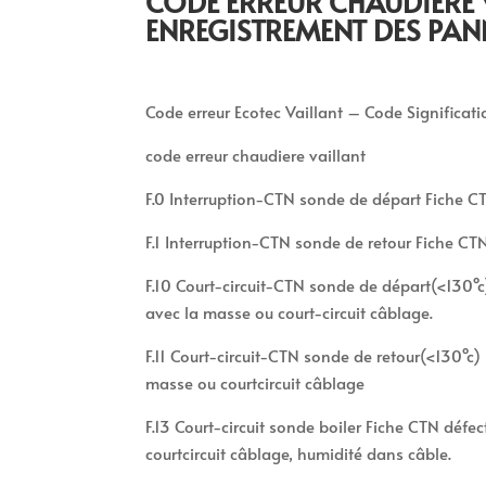
CODE ERREUR CHAUDIÈRE 
ENREGISTREMENT DES PAN
Code erreur Ecotec Vaillant – Code Significat
code erreur chaudiere vaillant
F.0 Interruption-CTN sonde de départ Fiche C
F.1 Interruption-CTN sonde de retour Fiche C
F.10 Court-circuit-CTN sonde de départ(<130°c)
avec la masse ou court-circuit câblage.
F.11 Court-circuit-CTN sonde de retour(<130°c) 
masse ou courtcircuit câblage
F.13 Court-circuit sonde boiler Fiche CTN défec
courtcircuit câblage, humidité dans câble.