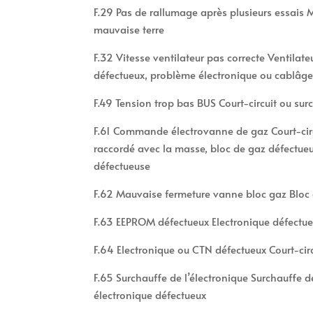
F.29 Pas de rallumage après plusieurs essais
mauvaise terre
F.32 Vitesse ventilateur pas correcte Ventilate
défectueux, problème électronique ou cablâg
F.49 Tension trop bas BUS Court-circuit ou sur
F.61 Commande électrovanne de gaz Court-circ
raccordé avec la masse, bloc de gaz défectueu
défectueuse
F.62 Mauvaise fermeture vanne bloc gaz Bloc 
F.63 EEPROM défectueux Electronique défectue
F.64 Electronique ou CTN défectueux Court-cir
F.65 Surchauffe de l’électronique Surchauffe d
électronique défectueux