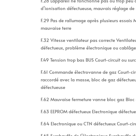
F.28 L’appareil ne fonctionne pas ou trop peu 
d’ionisation défectueuse, mauvais réglage de
F.29 Pas de rallumage après plusieurs essais
mauvaise terre
F.32 Vitesse ventilateur pas correcte Ventilate
défectueux, problème électronique ou cablâg
F.49 Tension trop bas BUS Court-circuit ou sur
F.61 Commande électrovanne de gaz Court-circ
raccordé avec la masse, bloc de gaz défectueu
défectueuse
F.62 Mauvaise fermeture vanne bloc gaz Bloc 
F.63 EEPROM défectueux Electronique défectue
F.64 Electronique ou CTN défectueux Court-cir
F.65 Surchauffe de l’électronique Surchauffe d