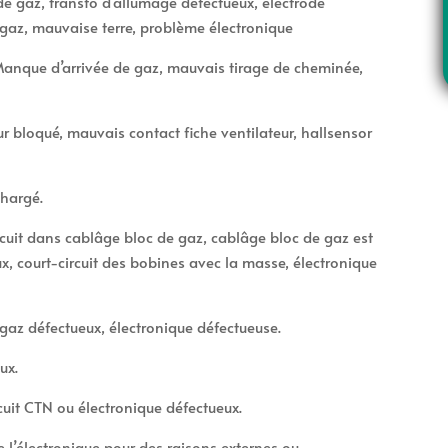
de gaz, transfo d’allumage défectueux, électrode
 gaz, mauvaise terre, problème électronique
 Manque d’arrivée de gaz, mauvais tirage de cheminée,
ur bloqué, mauvais contact fiche ventilateur, hallsensor
e
chargé.
uit dans cablâge bloc de gaz, cablâge bloc de gaz est
x, court-circuit des bobines avec la masse, électronique
gaz défectueux, électronique défectueuse.
ux.
cuit CTN ou électronique défectueux.
e l’électronique pour des raisons externes ou