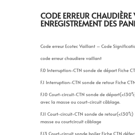
CODE ERREUR CHAUDIÈRE 
ENREGISTREMENT DES PAN
Code erreur Ecotec Vaillant – Code Significat
code erreur chaudiere vaillant
F.0 Interruption-CTN sonde de départ Fiche C
F.1 Interruption-CTN sonde de retour Fiche C
F.10 Court-circuit-CTN sonde de départ(<130°c)
avec la masse ou court-circuit câblage.
F.11 Court-circuit-CTN sonde de retour(<130°c) 
masse ou courtcircuit câblage
F.13 Court-circuit sonde boiler Fiche CTN défec