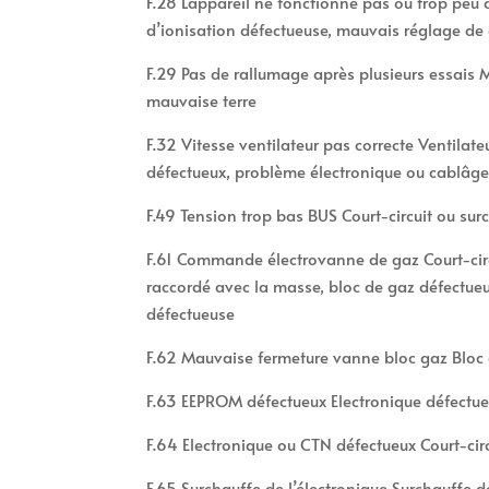
F.28 L’appareil ne fonctionne pas ou trop peu 
d’ionisation défectueuse, mauvais réglage de
F.29 Pas de rallumage après plusieurs essais
mauvaise terre
F.32 Vitesse ventilateur pas correcte Ventilate
défectueux, problème électronique ou cablâg
F.49 Tension trop bas BUS Court-circuit ou sur
F.61 Commande électrovanne de gaz Court-circ
raccordé avec la masse, bloc de gaz défectueu
défectueuse
F.62 Mauvaise fermeture vanne bloc gaz Bloc 
F.63 EEPROM défectueux Electronique défectue
F.64 Electronique ou CTN défectueux Court-cir
F.65 Surchauffe de l’électronique Surchauffe d