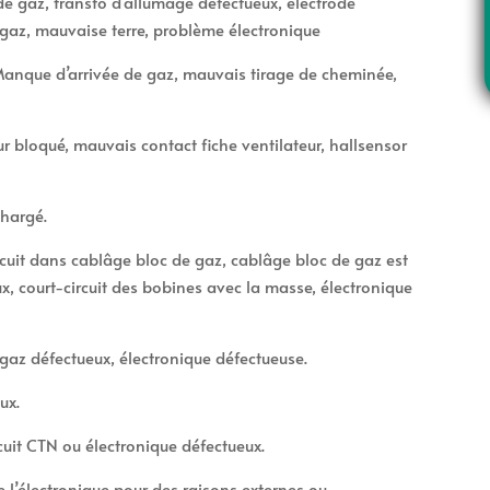
de gaz, transfo d’allumage défectueux, électrode
 gaz, mauvaise terre, problème électronique
 Manque d’arrivée de gaz, mauvais tirage de cheminée,
ur bloqué, mauvais contact fiche ventilateur, hallsensor
e
chargé.
uit dans cablâge bloc de gaz, cablâge bloc de gaz est
x, court-circuit des bobines avec la masse, électronique
gaz défectueux, électronique défectueuse.
ux.
cuit CTN ou électronique défectueux.
e l’électronique pour des raisons externes ou