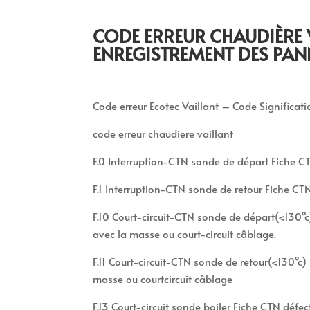
CODE ERREUR CHAUDIÈRE 
ENREGISTREMENT DES PAN
Code erreur Ecotec Vaillant – Code Significat
code erreur chaudiere vaillant
F.0 Interruption-CTN sonde de départ Fiche C
F.1 Interruption-CTN sonde de retour Fiche C
F.10 Court-circuit-CTN sonde de départ(<130°c)
avec la masse ou court-circuit câblage.
F.11 Court-circuit-CTN sonde de retour(<130°c) 
masse ou courtcircuit câblage
F.13 Court-circuit sonde boiler Fiche CTN défec