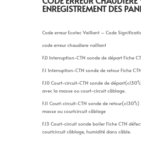
CODE ERREUR CHAUDIÈRE 
ENREGISTREMENT DES PAN
Code erreur Ecotec Vaillant – Code Significat
code erreur chaudiere vaillant
F.0 Interruption-CTN sonde de départ Fiche C
F.1 Interruption-CTN sonde de retour Fiche C
F.10 Court-circuit-CTN sonde de départ(<130°c)
avec la masse ou court-circuit câblage.
F.11 Court-circuit-CTN sonde de retour(<130°c) 
masse ou courtcircuit câblage
F.13 Court-circuit sonde boiler Fiche CTN défec
courtcircuit câblage, humidité dans câble.