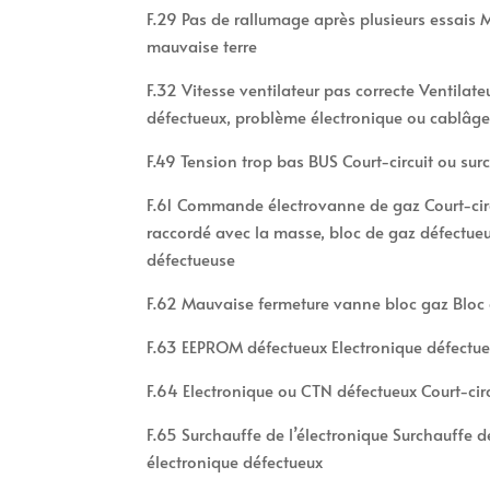
F.29 Pas de rallumage après plusieurs essais
mauvaise terre
F.32 Vitesse ventilateur pas correcte Ventilate
défectueux, problème électronique ou cablâg
F.49 Tension trop bas BUS Court-circuit ou sur
F.61 Commande électrovanne de gaz Court-circ
raccordé avec la masse, bloc de gaz défectueu
défectueuse
F.62 Mauvaise fermeture vanne bloc gaz Bloc 
F.63 EEPROM défectueux Electronique défectue
F.64 Electronique ou CTN défectueux Court-cir
F.65 Surchauffe de l’électronique Surchauffe d
électronique défectueux