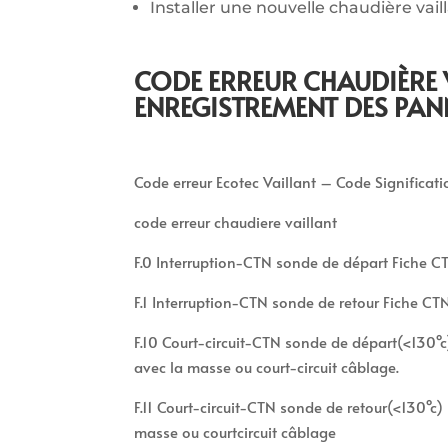
Installer une nouvelle chaudière vail
CODE ERREUR CHAUDIÈRE 
ENREGISTREMENT DES PAN
Code erreur Ecotec Vaillant – Code Significat
code erreur chaudiere vaillant
F.0 Interruption-CTN sonde de départ Fiche C
F.1 Interruption-CTN sonde de retour Fiche C
F.10 Court-circuit-CTN sonde de départ(<130°c)
avec la masse ou court-circuit câblage.
F.11 Court-circuit-CTN sonde de retour(<130°c) 
masse ou courtcircuit câblage