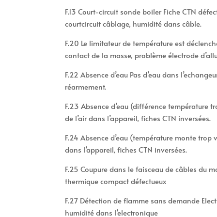
F.13 Court-circuit sonde boiler Fiche CTN défec
courtcircuit câblage, humidité dans câble.
F.20 Le limitateur de température est déclenc
contact de la masse, problème électrode d’all
F.22 Absence d’eau Pas d’eau dans l’echangeur 
réarmement.
F.23 Absence d’eau (différence température 
de l’air dans l’appareil, fiches CTN inversées.
F.24 Absence d’eau (température monte trop v
dans l’appareil, fiches CTN inversées.
F.25 Coupure dans le faisceau de câbles du 
thermique compact défectueux
F.27 Détection de flamme sans demande Elect
humidité dans l’electronique