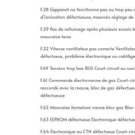
F.28 L’appareil ne fonctionne pas ou trop peu 
d’ionisation défectueuse, mauvais réglage de
F.29 Pas de rallumage après plusieurs essais
mauvaise terre
F.32 Vitesse ventilateur pas correcte Ventilate
défectueux, problème électronique ou cablâg
F.49 Tension trop bas BUS Court-circuit ou sur
F.61 Commande électrovanne de gaz Court-circ
raccordé avec la masse, bloc de gaz défectueu
défectueuse
F.62 Mauvaise fermeture vanne bloc gaz Bloc 
F.63 EEPROM défectueux Electronique défectue
F.64 Electronique ou CTN défectueux Court-cir