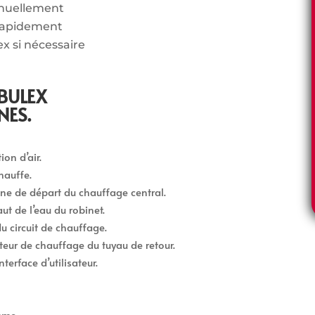
nnuellement
rapidement
ex si nécessaire
BULEX
NES.
on d’air.
hauffe.
gne de départ du chauffage central.
ut de l’eau du robinet.
u circuit de chauffage.
teur de chauffage du tuyau de retour.
terface d’utilisateur.
mme.