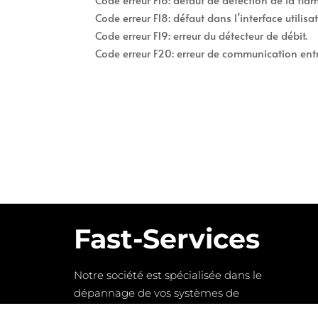
Code erreur F18: défaut dans l’interface utilisat
Code erreur F19: erreur du détecteur de débit.
Code erreur F20: erreur de communication entre l
Fast-Services
Notre société est spécialisée dans le
dépannage de vos systèmes de
chauffage ainsi que la plomberie et le