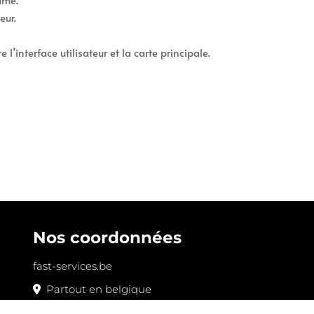
eur.
’interface utilisateur et la carte principale.
Nos coordonnées
fast-services.be
Partout en belgique
0484/18.59.11