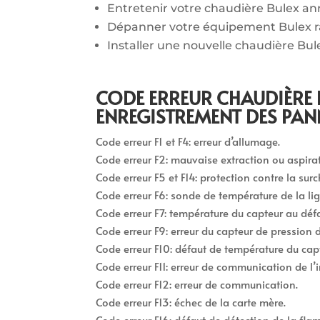
Entretenir votre chaudière Bulex a
Dépanner votre équipement Bulex 
Installer une nouvelle chaudière Bul
CODE ERREUR CHAUDIÈRE 
ENREGISTREMENT DES PAN
Code erreur F1 et F4: erreur d’allumage.
Code erreur F2: mauvaise extraction ou aspirati
Code erreur F5 et F14: protection contre la surc
Code erreur F6: sonde de température de la li
Code erreur F7: température du capteur au défa
Code erreur F9: erreur du capteur de pression d
Code erreur F10: défaut de température du cap
Code erreur F11: erreur de communication de l’in
Code erreur F12: erreur de communication.
Code erreur F13: échec de la carte mère.
Code erreur F16: défaut de détection de la fla