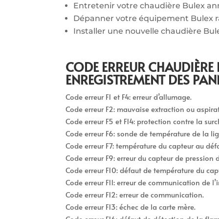
Entretenir votre chaudière Bulex a
Dépanner votre équipement Bulex 
Installer une nouvelle chaudière Bul
CODE ERREUR CHAUDIÈRE 
ENREGISTREMENT DES PAN
Code erreur F1 et F4: erreur d’allumage.
Code erreur F2: mauvaise extraction ou aspirati
Code erreur F5 et F14: protection contre la surc
Code erreur F6: sonde de température de la li
Code erreur F7: température du capteur au défa
Code erreur F9: erreur du capteur de pression d
Code erreur F10: défaut de température du cap
Code erreur F11: erreur de communication de l’in
Code erreur F12: erreur de communication.
Code erreur F13: échec de la carte mère.
Code erreur F16: défaut de détection de la fla