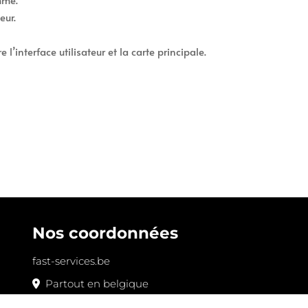
eur.
’interface utilisateur et la carte principale.
Nos coordonnées
fast-services.be
Partout en belgique
0484/18.59.11