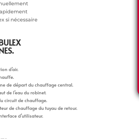
nnuellement
rapidement
ex si nécessaire
BULEX
NES.
on d’air.
hauffe.
gne de départ du chauffage central.
ut de l’eau du robinet.
u circuit de chauffage.
teur de chauffage du tuyau de retour.
terface d’utilisateur.
mme.