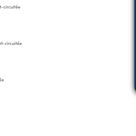
-circuitée
t-circuitée
ée