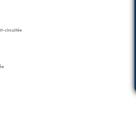
t-circuitée
ée