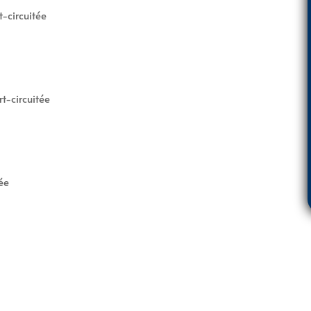
-circuitée
t-circuitée
ée