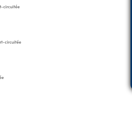
-circuitée
t-circuitée
ée