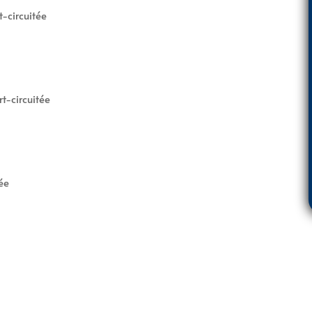
-circuitée
t-circuitée
ée