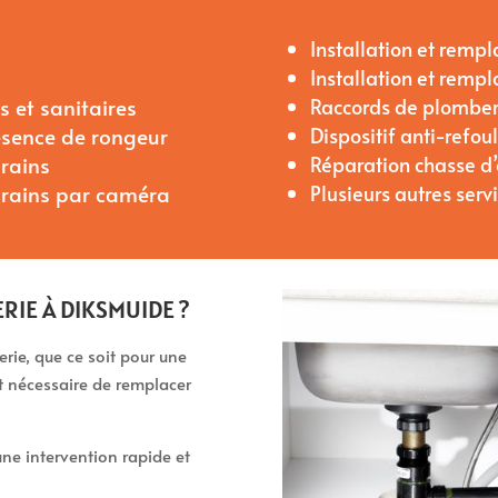
Installation et rem
Installation et rem
 et sanitaires
Raccords de plomber
ésence de rongeur
Dispositif anti-refo
rains
Réparation chasse d
drains par caméra
Plusieurs autres serv
RIE À DIKSMUIDE ?
ie, que ce soit pour une
nt nécessaire de remplacer
ne intervention rapide et