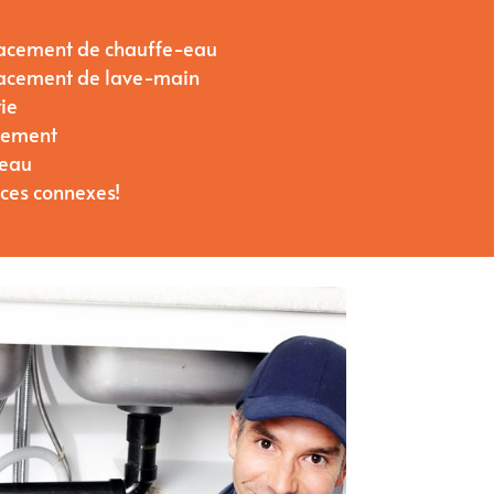
placement de chauffe-eau
placement de lave-main
ie
ulement
’eau
ices connexes!