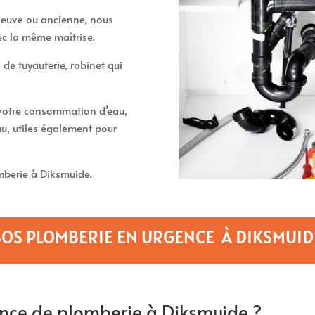
t neuve ou ancienne, nous
ec la même maîtrise.
 de tuyauterie, robinet qui
t votre consommation d’eau,
u, utiles également pour
berie à Diksmuide.
SOS PLOMBERIE EN URGENCE À DIKSMUID
nce de plomberie à Diksmuide ?