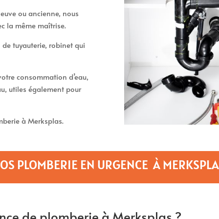
t neuve ou ancienne, nous
ec la même maîtrise.
 de tuyauterie, robinet qui
t votre consommation d’eau,
u, utiles également pour
berie à Merksplas.
SOS PLOMBERIE EN URGENCE À MERKSPLA
nce de plomberie à Merksplas ?