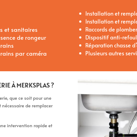
Installation et rem
Installation et rem
 et sanitaires
Raccords de plomber
ésence de rongeur
Dispositif anti-refo
rains
Réparation chasse d
drains par caméra
Plusieurs autres serv
RIE À MERKSPLAS ?
ie, que ce soit pour une
nt nécessaire de remplacer
ne intervention rapide et