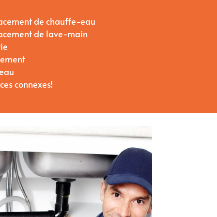
placement de chauffe-eau
placement de lave-main
ie
ulement
’eau
ices connexes!