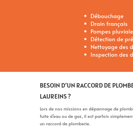
Débouchage
Drain français
Pompes pluviales
Détection de pr
Nettoyage des d
Inspection des 
BESOIN D’UN RACCORD DE PLOMBER
LAUREINS ?
Lors de nos missions en dépannage de plomber
fuite d’eau ou de gaz, il est parfois simpleme
un raccord de plomberie.