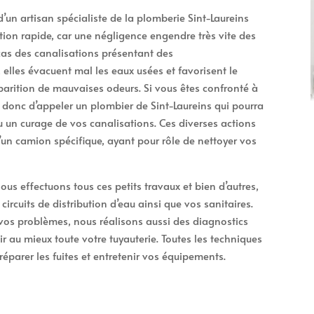
 d’un artisan spécialiste de la plomberie Sint-Laureins
ion rapide, car une négligence engendre très vite des
 cas des canalisations présentant des
elles évacuent mal les eaux usées et favorisent le
arition de mauvaises odeurs. Si vous êtes confronté à
t donc d’appeler un plombier de Sint-Laureins qui pourra
un curage de vos canalisations. Ces diverses actions
d’un camion spécifique, ayant pour rôle de nettoyer vos
nous effectuons tous ces petits travaux et bien d’autres,
ircuits de distribution d’eau ainsi que vos sanitaires.
vos problèmes, nous réalisons aussi des diagnostics
ir au mieux toute votre tuyauterie. Toutes les techniques
éparer les fuites et entretenir vos équipements.