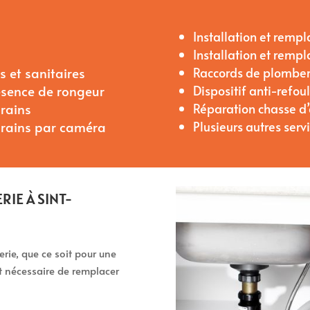
Installation et rem
Installation et rem
 et sanitaires
Raccords de plomber
ésence de rongeur
Dispositif anti-refo
rains
Réparation chasse d
drains par caméra
Plusieurs autres serv
IE À SINT-
ie, que ce soit pour une
nt nécessaire de remplacer