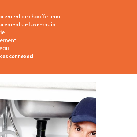
placement de chauffe-eau
placement de lave-main
ie
ulement
’eau
ices connexes!