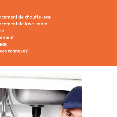
placement de chauffe-eau
placement de lave-main
ie
ulement
’eau
ices connexes!