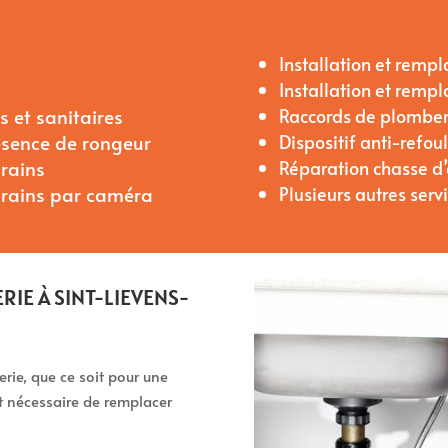
Installation et rem
Installation et rem
 et sanitaires
Raccords de plomber
ésence de rongeur
Dispositif anti-refo
rains
Réparation chasse d
drains par caméra
Plusieurs autres serv
RIE À SINT-LIEVENS-
ie, que ce soit pour une
nt nécessaire de remplacer