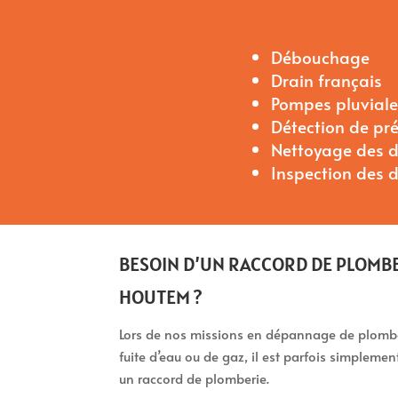
Débouchage
Drain français
Pompes pluviales
Détection de pr
Nettoyage des d
Inspection des 
BESOIN D’UN RACCORD DE PLOMBE
HOUTEM ?
Lors de nos missions en dépannage de plomber
fuite d’eau ou de gaz, il est parfois simpleme
un raccord de plomberie.