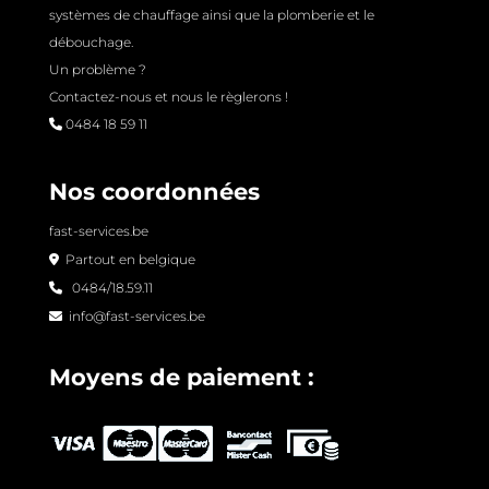
systèmes de chauffage ainsi que la plomberie et le
débouchage.
Un problème ?
Contactez-nous et nous le règlerons !
0484 18 59 11
Nos coordonnées
fast-services.be
Partout en belgique
0484/18.59.11
info@fast-services.be
Moyens de paiement :