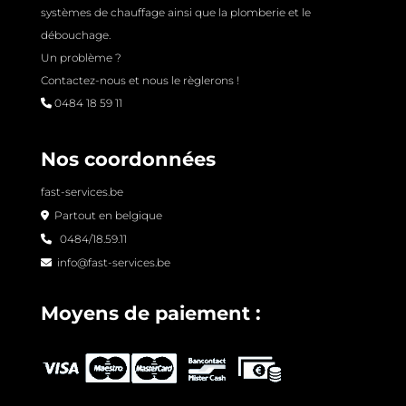
systèmes de chauffage ainsi que la plomberie et le
débouchage.
Un problème ?
Contactez-nous et nous le règlerons !
0484 18 59 11
Nos coordonnées
fast-services.be
Partout en belgique
0484/18.59.11
info@fast-services.be
Moyens de paiement :