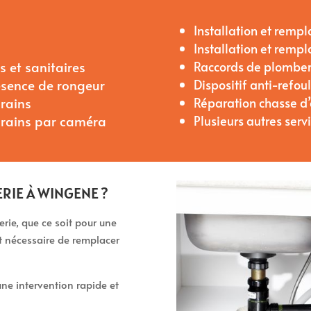
Installation et rem
Installation et rem
 et sanitaires
Raccords de plomber
ésence de rongeur
Dispositif anti-refo
rains
Réparation chasse d
drains par caméra
Plusieurs autres serv
RIE À WINGENE ?
ie, que ce soit pour une
nt nécessaire de remplacer
ne intervention rapide et