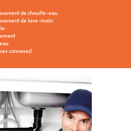
placement de chauffe-eau
placement de lave-main
ie
ulement
’eau
ices connexes!