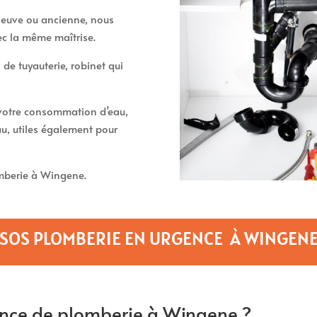
t neuve ou ancienne, nous
ec la même maîtrise.
 de tuyauterie, robinet qui
t votre consommation d’eau,
u, utiles également pour
mberie à Wingene.
SOS PLOMBERIE EN URGENCE À WINGEN
nce de plomberie à Wingene ?