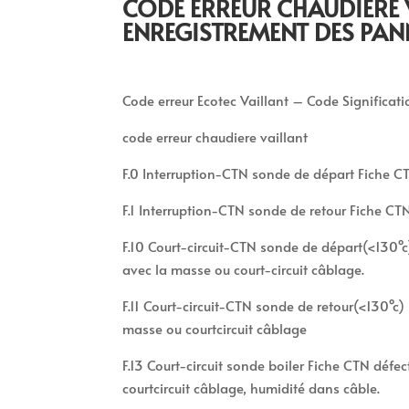
CODE ERREUR CHAUDIÈRE 
ENREGISTREMENT DES PAN
Code erreur Ecotec Vaillant – Code Significat
code erreur chaudiere vaillant
F.0 Interruption-CTN sonde de départ Fiche C
F.1 Interruption-CTN sonde de retour Fiche C
F.10 Court-circuit-CTN sonde de départ(<130°c)
avec la masse ou court-circuit câblage.
F.11 Court-circuit-CTN sonde de retour(<130°c) 
masse ou courtcircuit câblage
F.13 Court-circuit sonde boiler Fiche CTN défec
courtcircuit câblage, humidité dans câble.