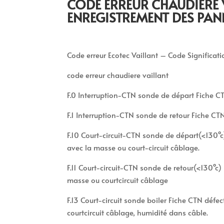
CODE ERREUR CHAUDIÈRE 
ENREGISTREMENT DES PAN
Code erreur Ecotec Vaillant – Code Significat
code erreur chaudiere vaillant
F.0 Interruption-CTN sonde de départ Fiche C
F.1 Interruption-CTN sonde de retour Fiche C
F.10 Court-circuit-CTN sonde de départ(<130°c)
avec la masse ou court-circuit câblage.
F.11 Court-circuit-CTN sonde de retour(<130°c) 
masse ou courtcircuit câblage
F.13 Court-circuit sonde boiler Fiche CTN défec
courtcircuit câblage, humidité dans câble.