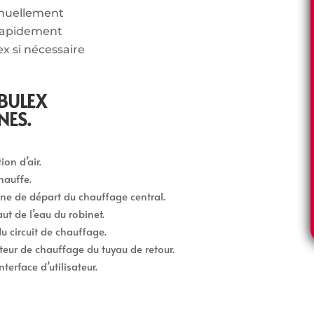
nnuellement
rapidement
ex si nécessaire
BULEX
NES.
on d’air.
hauffe.
gne de départ du chauffage central.
ut de l’eau du robinet.
u circuit de chauffage.
teur de chauffage du tuyau de retour.
terface d’utilisateur.