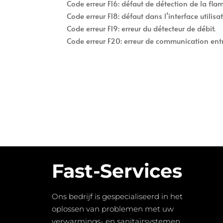
Code erreur F16: défaut de détection de la fla
Code erreur F18: défaut dans l’interface utilisat
Code erreur F19: erreur du détecteur de débit.
Code erreur F20: erreur de communication entre l
Fast-Services
Ons bedrijf is gespecialiseerd in het
oplossen van problemen met uw
verwarmings- en sanitairsystemen,