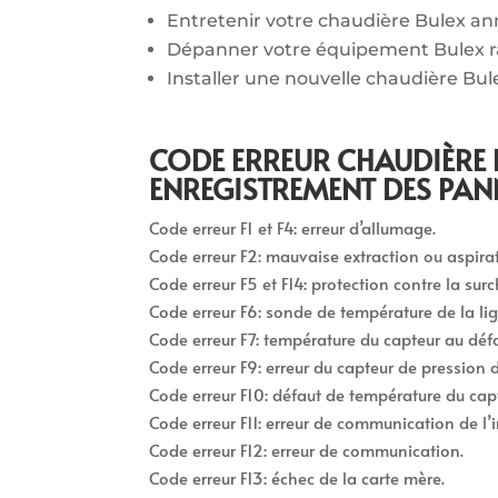
Entretenir votre chaudière Bulex a
Dépanner votre équipement Bulex 
Installer une nouvelle chaudière Bul
CODE ERREUR CHAUDIÈRE 
ENREGISTREMENT DES PAN
Code erreur F1 et F4: erreur d’allumage.
Code erreur F2: mauvaise extraction ou aspirati
Code erreur F5 et F14: protection contre la surc
Code erreur F6: sonde de température de la li
Code erreur F7: température du capteur au défa
Code erreur F9: erreur du capteur de pression d
Code erreur F10: défaut de température du cap
Code erreur F11: erreur de communication de l’in
Code erreur F12: erreur de communication.
Code erreur F13: échec de la carte mère.