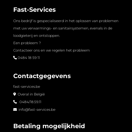
Fast-Services
Ons bedrijf is gespecialiseerd in het oplossen van problemen
met uw verwarmings- en sanitairsystemen, evenals in de
loodgieterij en ontstoppen.
Een probleem ?
Contacteer ons en we regelen het probleem
0484 18 59 11
Contactgegevens
fast-services.be
Overal in België
0484/18.59.11
info@fast-services.be
Betaling mogelijkheid