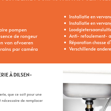
Installatie en vervan
Installatie en verv
taire pompen
Loodgietersaansluit
ésence de rongeur
Anti- refoulement- 
n van afvoeren
Réparation chasse d
drains par caméra
Verschillende andere
RIE À DILSEN-
ie, que ce soit pour une
nt nécessaire de remplacer