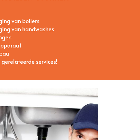
ging van boilers
anging van handwashes
ingen
apparaat
’eau
 gerelateerde services!