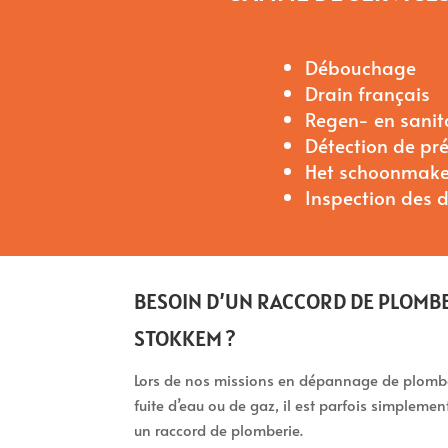
Débouchage
Drain français
Regen- en sani
Détection de pr
Het schoonmake
Inspection des 
BESOIN D’UN RACCORD DE PLOMBE
STOKKEM ?
Lors de nos missions en dépannage de plomber
fuite d’eau ou de gaz, il est parfois simpleme
un raccord de plomberie.