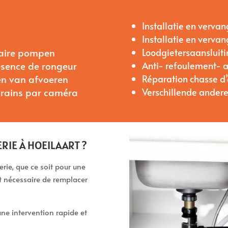
Installatie en vervan
Installatie en verv
taire pompen
Loodgietersaansluit
ésence de rongeur
Anti- refoulement- 
n van afvoeren
Réparation chasse d
drains par caméra
Verschillende andere
RIE À HOEILAART ?
ie, que ce soit pour une
nt nécessaire de remplacer
ne intervention rapide et