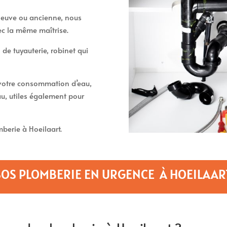
t neuve ou ancienne, nous
ec la même maîtrise.
 de tuyauterie, robinet qui
t votre consommation d’eau,
u, utiles également pour
erie à Hoeilaart.
SOS PLOMBERIE EN URGENCE À HOEILAAR