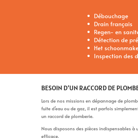
Débouchage
Drain français
Regen- en sani
Détection de pr
Het schoonmake
Inspection des 
BESOIN D’UN RACCORD DE PLOMBE
Lors de nos missions en dépannage de plomber
fuite d’eau ou de gaz, il est parfois simpleme
un raccord de plomberie.
Nous disposons des pièces indispensables à u
efficace.