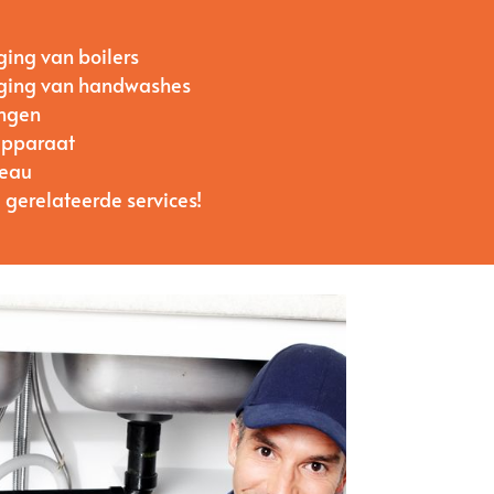
ging van boilers
anging van handwashes
ingen
apparaat
’eau
 gerelateerde services!