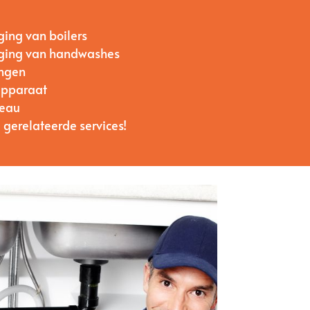
ging van boilers
anging van handwashes
ingen
apparaat
’eau
 gerelateerde services!