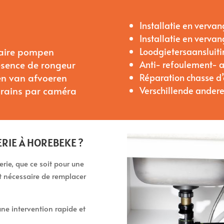
Installatie en vervan
Installatie en verv
taire pompen
Loodgietersaansluit
ésence de rongeur
Anti- refoulement- 
n van afvoeren
Réparation chasse d
drains par caméra
Verschillende andere
RIE À HOREBEKE ?
ie, que ce soit pour une
nt nécessaire de remplacer
ne intervention rapide et