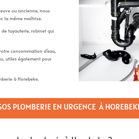
t neuve ou ancienne, nous
ec la même maîtrise.
 de tuyauterie, robinet qui
t votre consommation d’eau,
u, utiles également pour
berie à Horebeke.
SOS PLOMBERIE EN URGENCE À HOREBEK