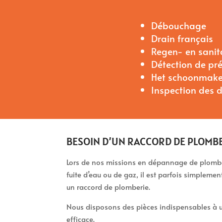
Débouchage
Drain français
Regen- en sani
Détection de pr
Het schoonmake
Inspection des 
BESOIN D’UN RACCORD DE PLOMBE
Lors de nos missions en dépannage de plomber
fuite d’eau ou de gaz, il est parfois simpleme
un raccord de plomberie.
Nous disposons des pièces indispensables à u
efficace.