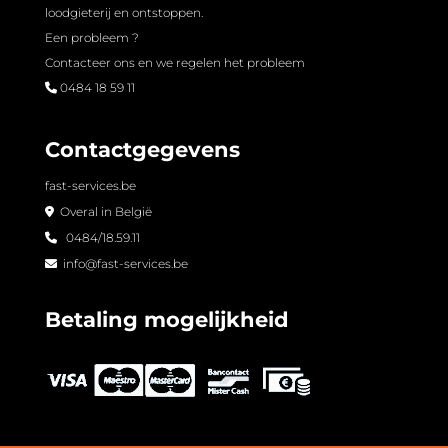
loodgieterij en ontstoppen.
Een probleem ?
Contacteer ons en we regelen het probleem
0484 18 59 11
Contactgegevens
fast-services.be
Overal in België
0484/18.59.11
info@fast-services.be
Betaling mogelijkheid